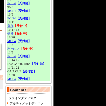
4/13
Boon×CJオリジナル昇華
INUS4
【受付前】
ウェア【2026DreamCup】
開
9/28
4/9
2026DreamCup Taslon
MUL4
【受付前】
Boonie Hat
介
10/5
3/13
2026 DREAM CUP記念デ
INUS4
【受付前】
ィスク
10/11
3/12
CLUB Ultimate アルティ
蒲郡
【受付中】
メットグローブ（リニューア
要
10/17-18
ルモデル）
熱海
【受付中】
10/26
MUL4
【受付前】
11/3
F4 vol.14
【受付中】
11/9
INUS4
【受付前】
11/14-15
Disc Golf in Miho
【受付前】
11/21-22
GAIA CUP
【受付前】
11/30
MUL4
【受付前】
フライングディスク
アルティメットディスク