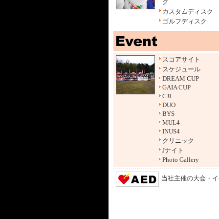
ク
カスタムディスク
ゴルフディスク
スコアサイト
スケジュール
DREAM CUP
GAIA CUP
CJI
DUO
BYS
MUL4
INUS4
クリニック
Jナイト
Photo Gallery
当社主催の大会・イ