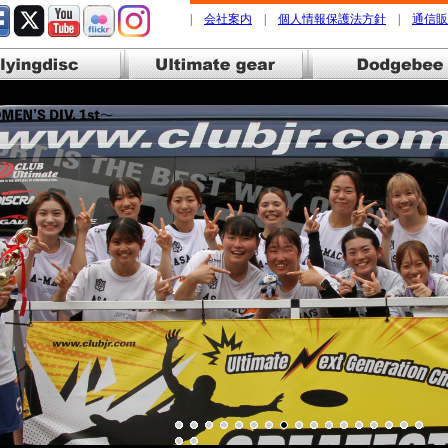
|
会社案内
|
個人情報保護法方針
|
通信販
gdisc フライングディスク
Ultimate gear アルティメットギ
Dodgebee 
ア