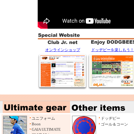
した。
5/25
DISCRAFT ULTIMATE OPEN 2026
の最終案内を公
しました。
5/9 東京SHOPがフジテレビ
有吉くんの正直さんぽ
で紹
されました。
4/27
NNFDA杯 2026 Sugadaira Mixed Ultimate
Champinships
の最終案内を公開しました。
4/20 2026 GREATEST CUP
西日本
・
東日本
・
中部
の開催
項を公開しました。
オンラインショップ
ドッヂビーを楽しもう！
ユニフォーム
ドッヂビー
Boon
ゴール＆コーン
GAIA ULTIMATE