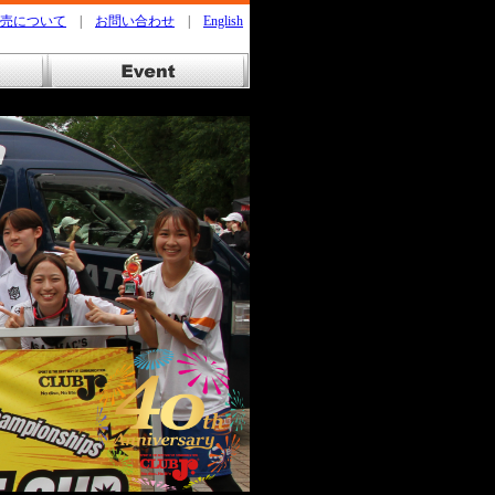
売について
|
お問い合わせ
|
English
ドッヂビー
Event イベント