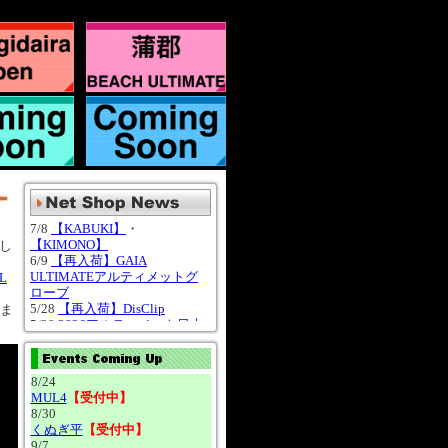
7/8
【KABUKI】
・
【KIMONO】
し
6/9
【再入荷】GAIA
ULTIMATEアルティメットグ
L
ローブ
5/28
【再入荷】DisClip
ま
5/28
2026アルティメット日本
代表レプリカユニフォーム
ま
4/14
VC ULTIMATE×CLUB Jrコ
ラボレーション ネックチュー
し
8/24
ブ
MUL4
【受付中】
4/13
VC ULTIMATE×クラブジ
し
8/30
ュニアコラボウェア
くぬぎ平
【受付中】
【2026DreamCup】
ま
9/7